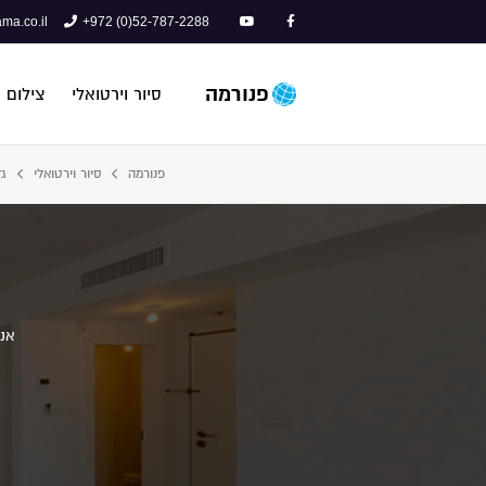
ma.co.il
+972 (0)52-787-2288
פנורמה
סיור וירטואלי
צילום 
פנורמה
סיור וירטואלי
גל
אנג