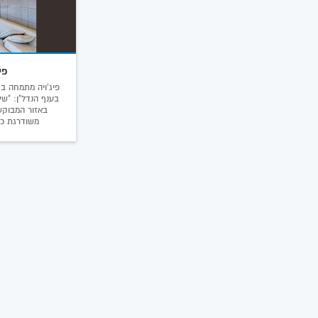
פי
פיג'ויה מתמחה בד
בענף הנדל"ן: "שי
באזור המבוקש
משודרגת כח