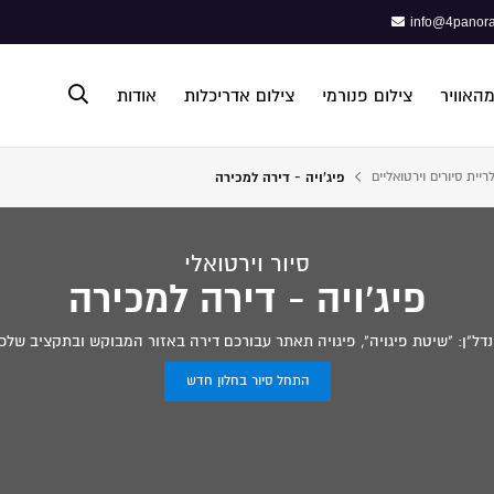
info@4panora
מהאוויר
צילום פנורמי
צילום אדריכלות
אודות
ריית סיורים וירטואליים
פיג'ויה - דירה למכירה
פתח תפריט נגישות
סיור וירטואלי
פיג'ויה - דירה למכירה
נדל"ן: "שיטת פיגויה", פיגויה תאתר עבורכם דירה באזור המבוקש ובתקציב של
התחל סיור בחלון חדש