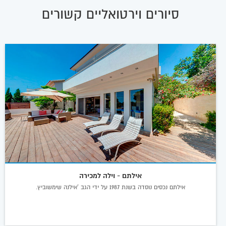
סיורים וירטואליים קשורים
אילתם - וילה למכירה
אילתם נכסים נוסדה בשנת 1987 על ידי הגב 'אילנה שימשוביץ.