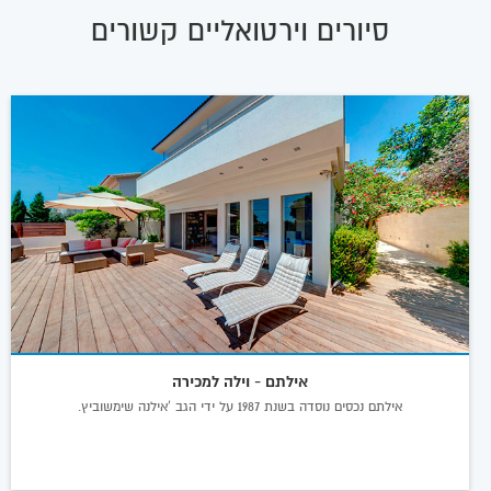
סיורים וירטואליים קשורים
אילתם - וילה למכירה
אילתם נכסים נוסדה בשנת 1987 על ידי הגב 'אילנה שימשוביץ.