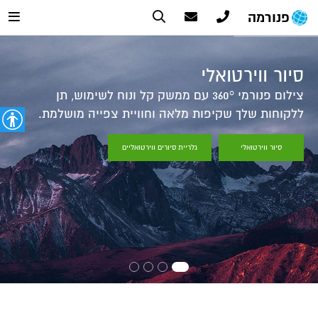
פנורמה
סיור ווירטואלי
צילום פנורמי 360° עם ממשק קל ונוח לשימוש, תן
ללקוחות שלך שקיפות מלאה וחוויית צפייה מושלמת.
סיור ווירטואלי
גלריית סיורים ווירטואליים