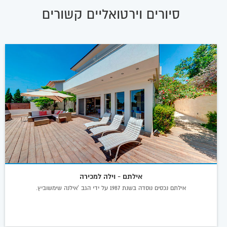
סיורים וירטואליים קשורים
אילתם - וילה למכירה
אילתם נכסים נוסדה בשנת 1987 על ידי הגב 'אילנה שימשוביץ.