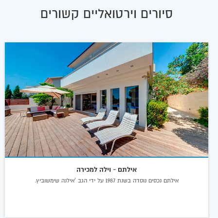
סיורים וירטואליים קשורים
אילתם - וילה למכירה
אילתם נכסים נוסדה בשנת 1987 על ידי הגב 'אילנה שימשוביץ.