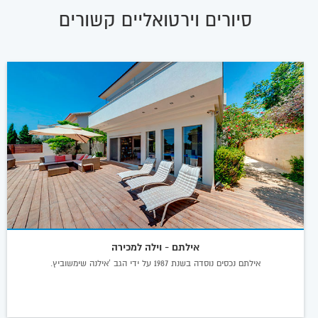
סיורים וירטואליים קשורים
אילתם - וילה למכירה
אילתם נכסים נוסדה בשנת 1987 על ידי הגב 'אילנה שימשוביץ.