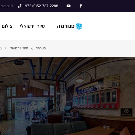
ma.co.il
+972 (0)52-787-2288
פנורמה
סיור וירטואלי
צילום 
פנורמה
סיור וירטואלי
גל