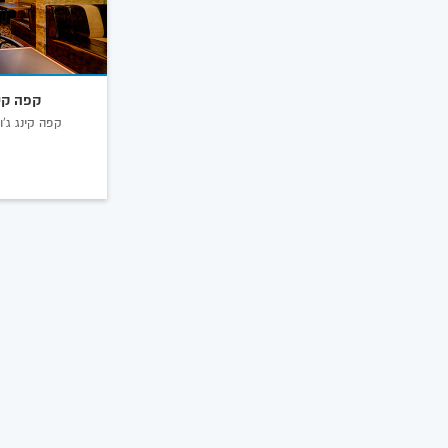
קפה קינ
קפה קינג ג'ו