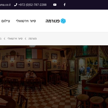
ma.co.il
+972 (0)52-787-2288
פנורמה
סיור וירטואלי
צילום 
פנורמה
סיור וירטואלי
גל