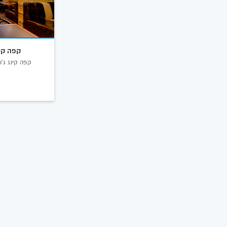
קפה קינ
קפה קינג ג'ו