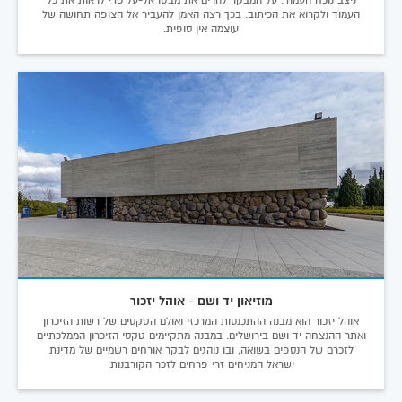
ניצב נוכח העמוד. על המבקר להרים את מבטו אל-על כדי לראות את כל
העמוד ולקרוא את הכיתוב. בכך רצה האמן להעביר אל הצופה תחושה של
עוצמה אין סופית.
מוזיאון יד ושם - אוהל יזכור
אוהל יזכור הוא מבנה ההתכנסות המרכזי ואולם הטקסים של רשות הזיכרון
ואתר ההנצחה יד ושם בירושלים. במבנה מתקיימים טקסי הזיכרון הממלכתיים
לזכרם של הנספים בשואה, ובו נוהגים לבקר אורחים רשמיים של מדינת
ישראל המניחים זרי פרחים לזכר הקורבנות.