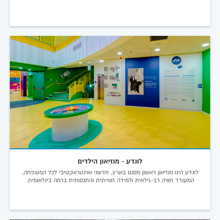
לונדע - מוזיאון הילדים
לונדע הינו מוזיאון ראשון מסוגו בארץ, חדשני ואינטראקטיבי לכל המשפחה,
המעודד חוויה רב-גילאית ולמידה חווייתית והתנסותית ברמה בינלאומית.